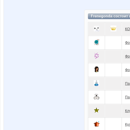
Frenegonda состоит
КО
Фо
Фо
Фо
Па
Па
Кл
Ку