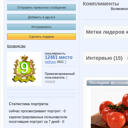
Комплименты
Отправить приватное сообщение
Возможнос
Добавить в друзья
Игнорировать
Метки лидеров
Сделать подарок
Котоводство
популярность:
12461 место
Интервью (15)
рейтинг
2621
?
Привилегированный
пользователь
9
уровня
Последние
фотогра
Статистика портрета:
сейчас просматривают портрет - 0
зарегистрированные пользователи
посетившие портрет за 7 дней - 0